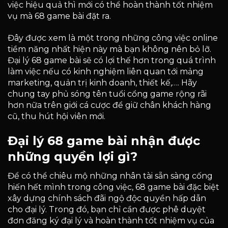
việc hiệu quả thì mới có thể hoàn thành tốt nhiệm
vụ mà 68 game bài đặt ra.
Đây được xem là một trong những công việc online
tiềm năng nhất hiện này mà bạn không nên bỏ lỡ.
Đại lý 68 game bài sẽ có lợi thế hơn trong quá trình
làm việc nếu có kinh nghiệm liên quan tới mảng
marketing, quản trị kinh doanh, thiết kế,…. Hãy
chung tay phủ sóng tên tuổi cổng game rộng rãi
hơn nữa trên giới cá cược để giữ chân khách hàng
cũ, thu hút hội viên mới.
Đại lý 68 game bài nhận được
những quyền lợi gì?
Để có thể chiêu mộ những nhân tài sẵn sàng cống
hiến hết mình trong công việc, 68 game bài đặc biệt
xây dựng chính sách đãi ngộ độc quyền hấp dẫn
cho đại lý. Trong đó, bạn chỉ cần được phê duyệt
đơn đăng ký đại lý và hoàn thành tốt nhiệm vụ của