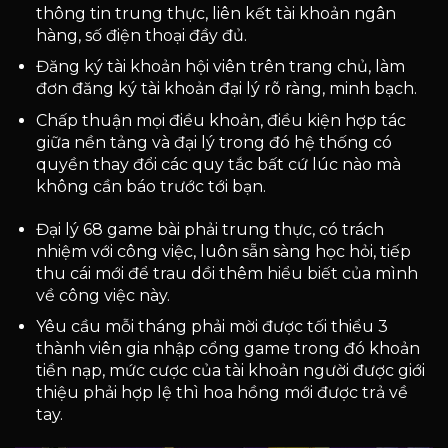
thông tin trung thực, liên kết tài khoản ngân
hàng, số điện thoại đầy đủ.
Đăng ký tài khoản hội viên trên trang chủ, làm
đơn đăng ký tài khoản đại lý rõ ràng, minh bạch.
Chấp thuận mọi điều khoản, điều kiện hợp tác
giữa nền tảng và đại lý trong đó hệ thống có
quyền thay đổi các quy tắc bất cứ lúc nào mà
không cần báo trước tới bạn.
Đại lý 68 game bài phải trung thực, có trách
nhiệm với công việc, luôn sẵn sàng học hỏi, tiếp
thu cái mới để trau dồi thêm hiểu biết của mình
về công việc này.
Yêu cầu mỗi tháng phải mời được tối thiểu 3
thành viên gia nhập cổng game trong đó khoản
tiền nạp, mức cược của tài khoản người được giới
thiệu phải hợp lệ thì hoa hồng mới được trả về
tay.