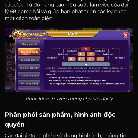
cá cược. Từ đó nâng cao hiệu suất làm việc của đại
lý 68 game bài và giúp bạn phát triển các kỹ năng
một cách toàn diện.
Phúc lợi về truyền thông cho các đại lý
Phân phối sản phẩm, hình ảnh độc
quyền
Các đại lý được phép sử dụng hình ảnh, thông tin,