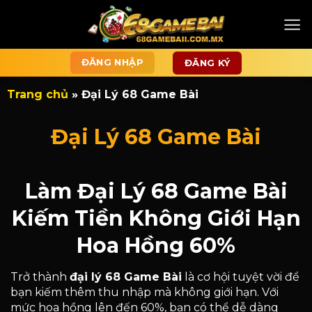
Bỏ
qua
nội
dung
ĐĂNG NHẬP
ĐĂNG KÝ
Trang chủ
»
Đại Lý 68 Game Bài
Đại Lý 68 Game Bài
Làm Đại Lý 68 Game Bài
Kiếm Tiền Không Giới Hạn
Hoa Hồng 60%
Trở thành
đại lý 68 Game Bài
là cơ hội tuyệt vời để
bạn kiếm thêm thu nhập mà không giới hạn. Với
mức hoa hồng lên đến 60%, bạn có thể dễ dàng