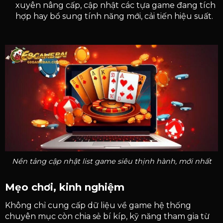
xuyên nâng cấp, cập nhật các tựa game đang tích
hợp hay bổ sung tính năng mới, cải tiến hiệu suất.
Nền tảng cập nhật list game siêu thịnh hành, mới nhất
Mẹo chơi, kinh nghiệm
Không chỉ cung cấp dữ liệu về game hệ thống
chuyên mục còn chia sẻ bí kíp, kỹ năng tham gia từ