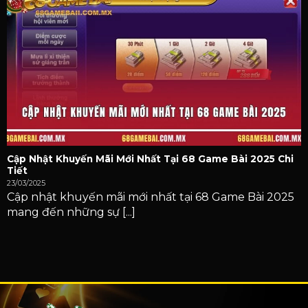
Cập Nhật Khuyến Mãi Mới Nhất Tại 68 Game Bài 2025 Chi
Tiết
23/03/2025
Cập nhật khuyến mãi mới nhất tại 68 Game Bài 2025
mang đến những sự [...]