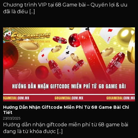
Chương trình VIP tại 68 Game bài – Quyền lợi & ưu
đãi là điều [...]
Hướng Dẫn Nhận Giftcode Miễn Phí Từ 68 Game Bài Chi
Tiết
23/03/2025
Hướng dẫn nhận giftcode miễn phí từ 68 game bài
đang là từ khóa được [...]