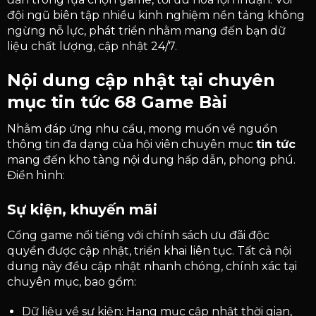
đội ngũ biên tập nhiều kinh nghiệm nền tảng không
ngừng nỗ lực, phát triển nhằm mang đến bạn dữ
liệu chất lượng, cập nhật 24/7.
Nội dung cập nhật tại chuyên
mục tin tức 68 Game Bài
Nhằm đáp ứng nhu cầu, mong muốn về nguồn
thông tin đa dạng của hội viên chuyên mục
tin tức
mang đến kho tàng nội dung hấp dẫn, phong phú.
Điển hình:
Sự kiện, khuyến mãi
Cổng game nổi tiếng với chính sách ưu đãi độc
quyền được cập nhật, triển khai liên tục. Tất cả nội
dung này đều cập nhật nhanh chóng, chính xác tại
chuyên mục, bao gồm:
Dữ liệu về sự kiện: Hạng mục cập nhật thời gian,