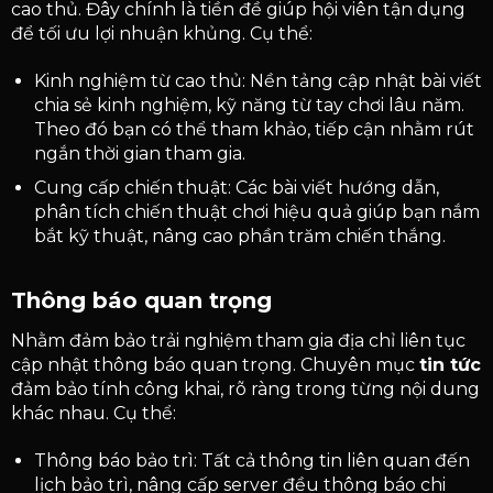
cao thủ. Đây chính là tiền đề giúp hội viên tận dụng
để tối ưu lợi nhuận khủng. Cụ thể:
Kinh nghiệm từ cao thủ: Nền tảng cập nhật bài viết
chia sẻ kinh nghiệm, kỹ năng từ tay chơi lâu năm.
Theo đó bạn có thể tham khảo, tiếp cận nhằm rút
ngắn thời gian tham gia.
Cung cấp chiến thuật: Các bài viết hướng dẫn,
phân tích chiến thuật chơi hiệu quả giúp bạn nắm
bắt kỹ thuật, nâng cao phần trăm chiến thắng.
Thông báo quan trọng
Nhằm đảm bảo trải nghiệm tham gia địa chỉ liên tục
cập nhật thông báo quan trọng. Chuyên mục
tin tức
đảm bảo tính công khai, rõ ràng trong từng nội dung
khác nhau. Cụ thể:
Thông báo bảo trì: Tất cả thông tin liên quan đến
lịch bảo trì, nâng cấp server đều thông báo chi