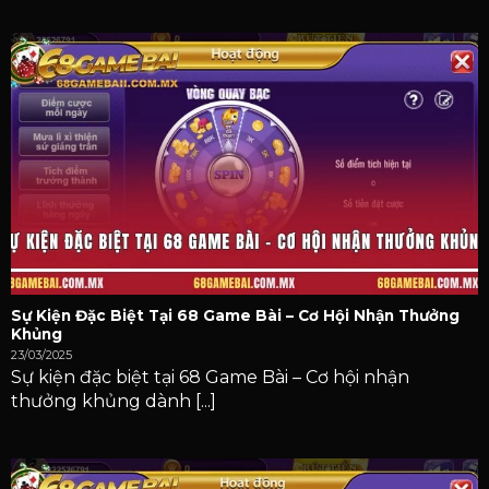
Sự Kiện Đặc Biệt Tại 68 Game Bài – Cơ Hội Nhận Thưởng
Khủng
23/03/2025
Sự kiện đặc biệt tại 68 Game Bài – Cơ hội nhận
thưởng khủng dành [...]