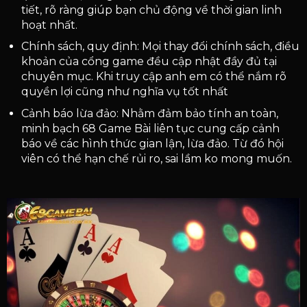
tiết, rõ ràng giúp bạn chủ động về thời gian linh
hoạt nhất.
Chính sách, quy định: Mọi thay đổi chính sách, điều
khoản của cổng game đều cập nhật đầy đủ tại
chuyên mục. Khi truy cập anh em có thể nắm rõ
quyền lợi cũng như nghĩa vụ tốt nhất
Cảnh báo lừa đảo: Nhằm đảm bảo tính an toàn,
minh bạch 68 Game Bài liên tục cung cấp cảnh
báo về các hình thức gian lận, lừa đảo. Từ đó hội
viên có thể hạn chế rủi ro, sai lầm ko mong muốn.