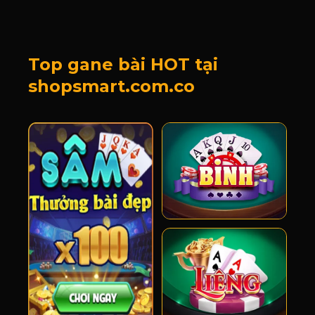
Top gane bài HOT tại
shopsmart.com.co