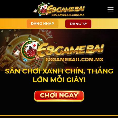
Bỏ
qua
nội
dung
ĐĂNG NHẬP
ĐĂNG KÝ
SÂN CHƠI XANH CHÍN, THẮNG
LỚN MỖI GIÂY!