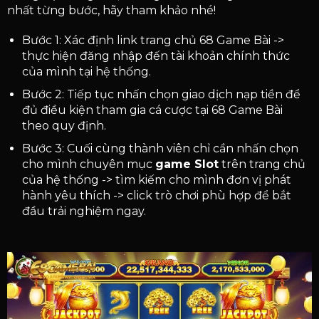
nhất từng bước, hãy tham khảo nhé!
Bước 1: Xác định link trang chủ 68 Game Bài ->
thực hiện đăng nhập đến tài khoản chính thức
của mình tại hệ thống.
Bước 2: Tiếp tục nhấn chọn giao dịch nạp tiền để
đủ điều kiện tham gia cá cược tại 68 Game Bài
theo quy định.
Bước 3: Cuối cùng thành viên chỉ cần nhấn chọn
cho mình chuyên mục
game Slot
trên trang chủ
của hệ thống -> tìm kiếm cho mình đơn vị phát
hành yêu thích -> click trò chơi phù hợp để bắt
đầu trải nghiệm ngay.