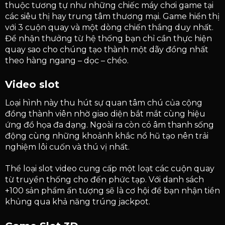
thuộc tương tự như những chiếc máy chơi game tại
các siêu thị hay trung tâm thương mại. Game hiển thị
với 3 cuộn quay và một dòng chiến thắng duy nhất.
Để nhận thưởng từ hệ thống bạn chỉ cần thực hiện
quay sao cho chúng tạo thành một dãy đồng nhất
theo hàng ngang – dọc – chéo.
Video slot
Loại hình này thu hút sự quan tâm chú của cộng
đồng thành viên nhờ giao diện bắt mắt cùng hiệu
ứng đồ họa đa dạng. Ngoài ra còn có âm thanh sống
động cùng những khoảnh khắc nổ hũ tạo nên trải
nghiệm lôi cuốn và thú vị nhất.
Thể loại slot video cung cấp một loạt các cuộn quay
từ truyền thống cho đến phức tạp. Với danh sách
+100 sản phẩm ấn tượng sẽ là cơ hội để bạn nhận tiền
khủng qua khả năng trúng jackpot.