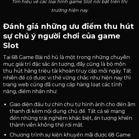
Tìm hiểu về các loại hình game Slot nổi bật trên thị
trường hiện nay
Đánh giá những ưu điểm thu hút
sự chú ý người chơi của game
Slot
Tại 68 Game Bài nổ hũ là một trong những chuyên
mục giải trí đặc sắc ấn tượng, đây cũng là bộ môn
thu hút hàng triệu tài khoản truy cập mỗi ngày. Tất
nhiên để có được vị thế vững chắc như hiện nay thì
trang web cũng đã cung cấp hàng loạt các tính
năng, điểm nhấn như:
Giao diện đầu tư chỉn chu từ hình ảnh cho đến âm
thanh đi kèm nội dung chủ đề. Tất cả sẽ mang
đến những trải nghiệm khác biệt, ấn tượng khiến
thành viên không thể rời mắt.
Chương trình sự kiện khuyến mãi được 68 Game