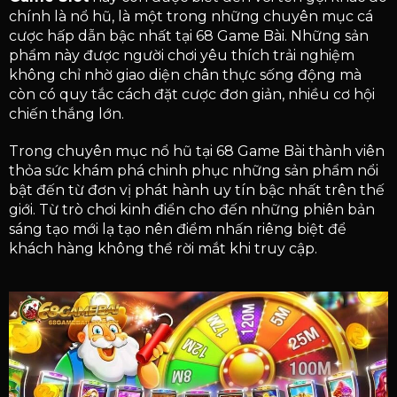
chính là nổ hũ, là một trong những chuyên mục cá
cược hấp dẫn bậc nhất tại 68 Game Bài. Những sản
phẩm này được người chơi yêu thích trải nghiệm
không chỉ nhờ giao diện chân thực sống động mà
còn có quy tắc cách đặt cược đơn giản, nhiều cơ hội
chiến thắng lớn.
Trong chuyên mục nổ hũ tại 68 Game Bài thành viên
thỏa sức khám phá chinh phục những sản phẩm nổi
bật đến từ đơn vị phát hành uy tín bậc nhất trên thế
giới. Từ trò chơi kinh điển cho đến những phiên bản
sáng tạo mới lạ tạo nên điểm nhấn riêng biệt để
khách hàng không thể rời mắt khi truy cập.