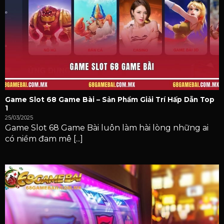
Game Slot 68 Game Bài – Sản Phẩm Giải Trí Hấp Dẫn Top
1
25/03/2025
Game Slot 68 Game Bài luôn làm hài lòng những ai
có niềm đam mê [...]