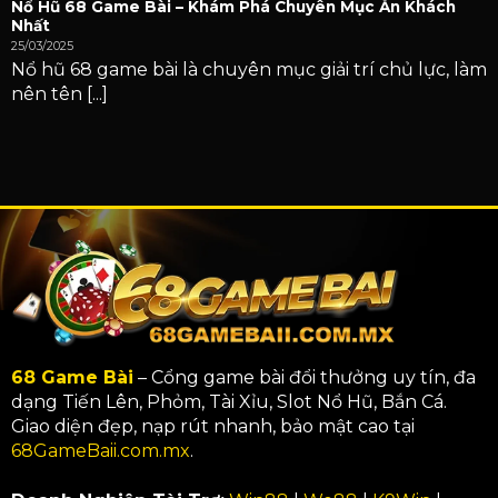
Nổ Hũ 68 Game Bài – Khám Phá Chuyên Mục Ăn Khách
Nhất
25/03/2025
Nổ hũ 68 game bài là chuyên mục giải trí chủ lực, làm
nên tên [...]
68 Game Bài
– Cổng game bài đổi thưởng uy tín, đa
dạng Tiến Lên, Phỏm, Tài Xỉu, Slot Nổ Hũ, Bắn Cá.
Giao diện đẹp, nạp rút nhanh, bảo mật cao tại
68GameBaii.com.mx
.