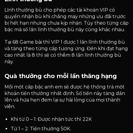
Lĩnh thưởng bù cho phép các tài khoản VIP có
quyền nhận bù khi chẳng may những ưu đãi trước
bị hết hạn nhưng chưa kịp nhận. Tùy theo từng cấp
bậc mà số lần lĩnh thưởng bù này cũng khác nhau.
Tại 68 Game bài thì VIP 1 được 1 lần lĩnh thưởng bù
và tăng theo từng cấp tương ứng. Đến khi đạt hạng
cao nhất là 8 thì sẽ có thêm 8 lần lĩnh thưởng bù
này.
Quà thưởng cho mỗi lần thăng hạng
Mỗi một cấp bậc anh em sẽ được hệ thống trả một
khoản tiền thưởng nhất định. Số tiền này tăng dần
lên và hứa hẹn đem lại sự hài lòng của mọi thành
viên.
Khi từ 0 – 1: Được nhận tức thì 22K
Từ 1 – 2: Tiền thưởng 50K.