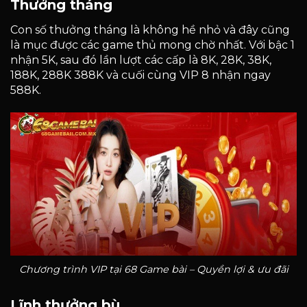
Thưởng tháng
Con số thưởng tháng là không hề nhỏ và đây cũng
là mục được các game thủ mong chờ nhất. Với bậc 1
nhận 5K, sau đó lần lượt các cấp là 8K, 28K, 38K,
188K, 288K 388K và cuối cùng VIP 8 nhận ngay
588K.
Chương trình VIP tại 68 Game bài – Quyền lợi & ưu đãi
Lĩnh thưởng bù