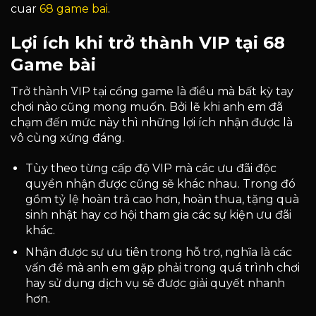
cuar
68 game bai
.
Lợi ích khi trở thành VIP tại 68
Game bài
Trở thành VIP tại cổng game là điều mà bất kỳ tay
chơi nào cũng mong muốn. Bởi lẽ khi anh em đã
chạm đến mức này thì những lợi ích nhận được là
vô cùng xứng đáng.
Tùy theo từng cấp độ VIP mà các ưu đãi độc
quyền nhận được cũng sẽ khác nhau. Trong đó
gồm tỷ lệ hoàn trả cao hơn, hoàn thua, tặng quà
sinh nhật hay cơ hội tham gia các sự kiện ưu đãi
khác.
Nhận được sự ưu tiên trong hỗ trợ, nghĩa là các
vấn đề mà anh em gặp phải trong quá trình chơi
hay sử dụng dịch vụ sẽ được giải quyết nhanh
hơn.