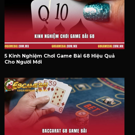
5 Kinh Nghiệm Chơi Game Bài 68 Hiệu Quả
Cho Người Mới