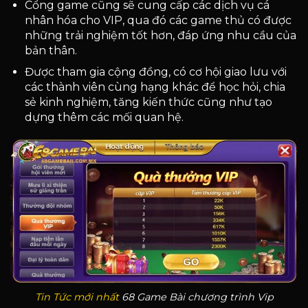
Cổng game cũng sẽ cung cấp các dịch vụ cá
nhân hóa cho VIP, qua đó các game thủ có được
những trải nghiệm tốt hơn, đáp ứng nhu cầu của
bản thân.
Được tham gia cộng đồng, có cơ hội giao lưu với
các thành viên cùng hạng khác để học hỏi, chia
sẻ kinh nghiệm, tăng kiến thức cũng như tạo
dựng thêm các mối quan hệ.
Tin Tức mới nhất
68 Game Bài chương trình Vip