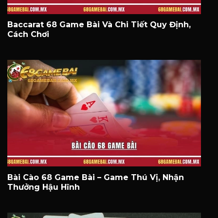
Baccarat 68 Game Bài Và Chi Tiết Quy Định,
Cách Chơi
Bài Cào 68 Game Bài – Game Thú Vị, Nhận
Thưởng Hậu Hĩnh