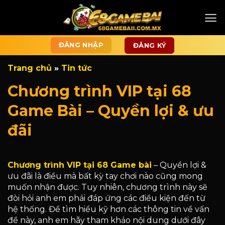
Bỏ
qua
nội
dung
ĐĂNG NHẬP
ĐĂNG KÝ
Trang chủ
»
Tin tức
Chương trình VIP tại 68
Game Bài – Quyền lợi & ưu
đãi
Chương trình VIP tại 68 Game bài
– Quyền lợi &
ưu đãi là điều mà bất kỳ tay chơi nào cũng mong
muốn nhận được. Tuy nhiên, chương trình này sẽ
đòi hỏi anh em phải đáp ứng các điều kiện đến từ
hệ thống. Để tìm hiểu kỹ hơn các thông tin về vấn
đề này, anh em hãy tham khảo nội dung dưới đây