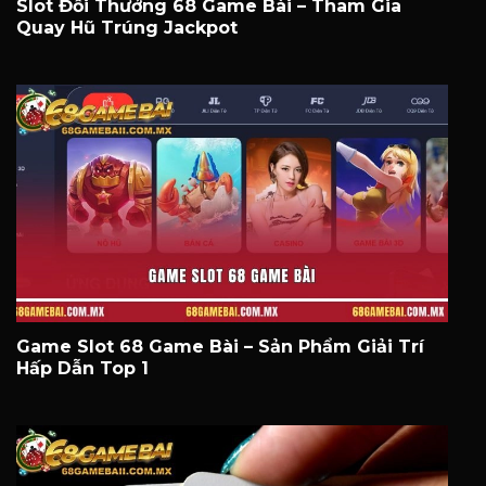
Slot Đổi Thưởng 68 Game Bài – Tham Gia
Quay Hũ Trúng Jackpot
Game Slot 68 Game Bài – Sản Phẩm Giải Trí
Hấp Dẫn Top 1