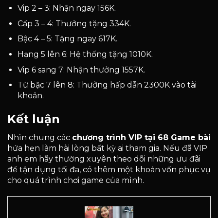
Vip 2 – 3: Nhận ngay 156K.
Cấp 3 – 4: Thưởng tặng 334K.
Bậc 4 – 5: Tặng ngay 617K.
Hạng 5 lên 6: Hệ thống tặng 1010K.
Vip 6 sang 7: Nhận thưởng 1557K.
Từ bậc 7 lên 8: Thưởng hấp dẫn 2300K vào tài
khoản.
Kết luận
Nhìn chung các
chương trình VIP tại 68 Game bài
hứa hẹn làm hài lòng bất kỳ ai tham gia. Nếu đã VIP
anh em hãy thường xuyên theo dõi những ưu đãi
để tận dụng tối đa, có thêm một khoản vốn phục vụ
cho quá trình chơi game của mình.