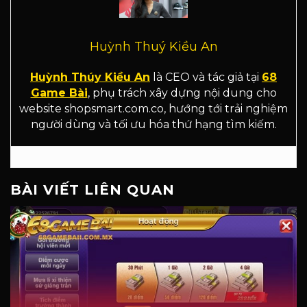
Huỳnh Thuý Kiều An
Huỳnh Thúy Kiều An
là CEO và tác giả tại
68
Game Bài
, phụ trách xây dựng nội dung cho
website shopsmart.com.co, hướng tới trải nghiệm
người dùng và tối ưu hóa thứ hạng tìm kiếm.
BÀI VIẾT LIÊN QUAN