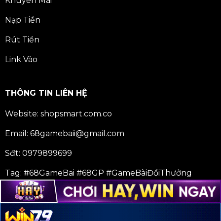
Khuyến Mãi
Nạp Tiền
Rút Tiền
Link Vào
THÔNG TIN LIÊN HỆ
Website: shopsmart.com.co
Email:
68gamebaii@gmail.com
Sđt: 0979899699
Tag: #68GameBai #68GP #GameBàiĐổiThưởng
COPYRIGHT © 2025 - ALL RIGHTS RESERVED BY
68GAMEBAII.COM.MX