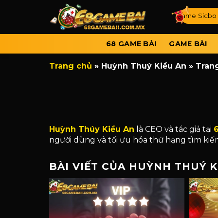
Bỏ
Chúc mừng anh******896 đã thắng 6 tỷ game Sicbo Tài
qua
nội
dung
68 GAME BÀI
GAME BÀI
Trang chủ
»
Huỳnh Thuý Kiều An
»
Tran
Huỳnh Thúy Kiều An
là CEO và tác giả tại
người dùng và tối ưu hóa thứ hạng tìm kiế
BÀI VIẾT CỦA HUỲNH THUÝ K