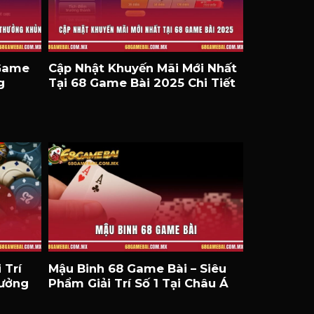
 Game
Cập Nhật Khuyến Mãi Mới Nhất
g
Tại 68 Game Bài 2025 Chi Tiết
 Trí
Mậu Binh 68 Game Bài – Siêu
hưởng
Phẩm Giải Trí Số 1 Tại Châu Á