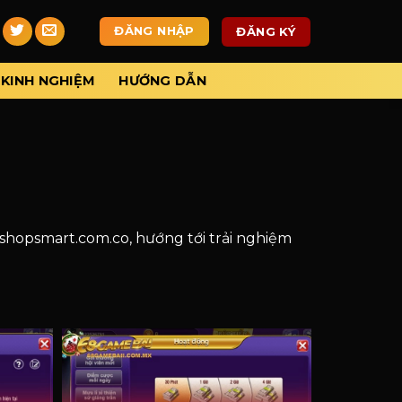
ĐĂNG NHẬP
ĐĂNG KÝ
KINH NGHIỆM
HƯỚNG DẪN
 shopsmart.com.co, hướng tới trải nghiệm