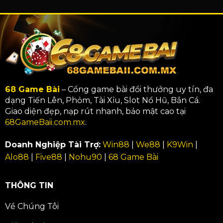
68 Game Bài
– Cổng game bài đổi thưởng uy tín, đa
dạng Tiến Lên, Phỏm, Tài Xỉu, Slot Nổ Hũ, Bắn Cá.
Giao diện đẹp, nạp rút nhanh, bảo mật cao tại
68GameBaii.com.mx
.
Doanh Nghiệp Tài Trợ:
Win88
|
We88
|
K9Win
|
Alo88
|
Five88
|
Nohu90
|
68 Game Bài
THÔNG TIN
Về Chúng Tôi