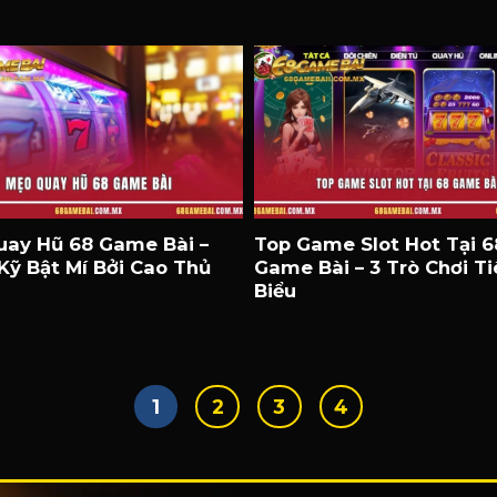
uay Hũ 68 Game Bài –
Top Game Slot Hot Tại 6
Kỹ Bật Mí Bởi Cao Thủ
Game Bài – 3 Trò Chơi Ti
Biểu
1
2
3
4