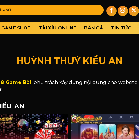
hú
GAME SLOT
TÀI XỈU ONLINE
BẮN CÁ
TIN TỨC
HUỲNH THUÝ KIỀU AN
68 Game Bài
, phụ trách xây dựng nội dung cho website
m.
IỀU AN