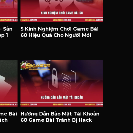
– Sản
5 Kinh Nghiệm Chơi Game Bài
p 1
68 Hiệu Quả Cho Người Mới
me Bài
Hướng Dẫn Bảo Mật Tài Khoản
ách
68 Game Bài Tránh Bị Hack