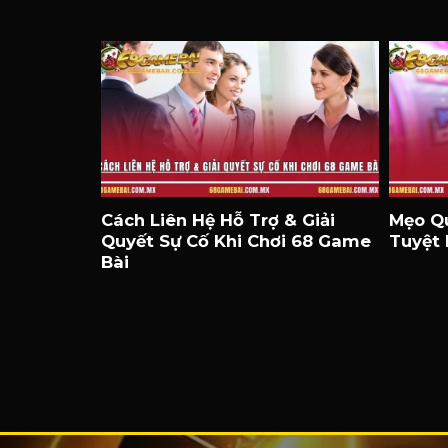
Cách Liên Hệ Hỗ Trợ & Giải
Mẹo Q
Quyết Sự Cố Khi Chơi 68 Game
Tuyệt 
Bài