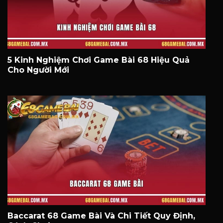
5 Kinh Nghiệm Chơi Game Bài 68 Hiệu Quả
Cho Người Mới
Baccarat 68 Game Bài Và Chi Tiết Quy Định,