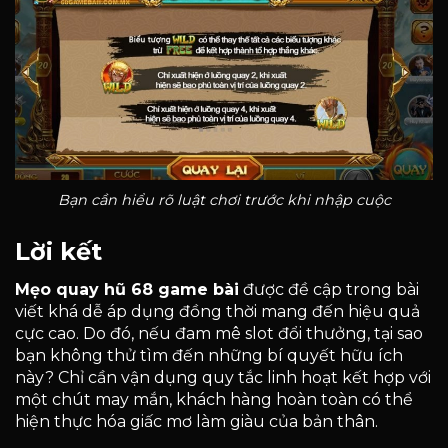
Bạn cần hiểu rõ luật chơi trước khi nhập cuộc
Lời kết
Mẹo quay hũ 68 game bài
được đề cập trong bài
viết khá dễ áp dụng đồng thời mang đến hiệu quả
cực cao. Do đó, nếu đam mê slot đổi thưởng, tại sao
bạn không thử tìm đến những bí quyết hữu ích
này? Chỉ cần vận dụng quy tắc linh hoạt kết hợp với
một chút may mắn, khách hàng hoàn toàn có thể
hiện thực hóa giấc mơ làm giàu của bản thân.