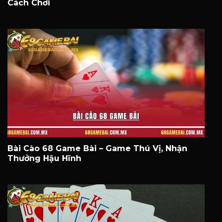
Cách Chơi
Bài Cào 68 Game Bài – Game Thú Vị, Nhận
Thưởng Hậu Hĩnh