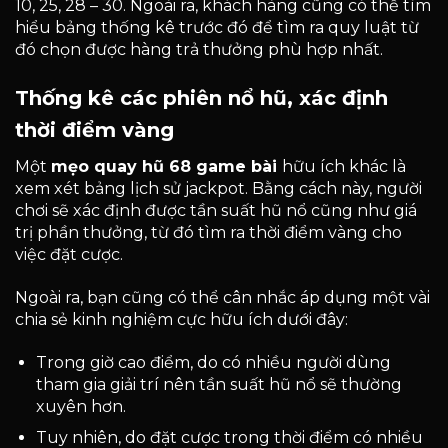
10, 25, 28 – 30. Ngoài ra, khách hàng cũng có thể tìm
hiểu bảng thống kê trước đó để tìm ra quy luật từ
đó chọn được hàng trả thưởng phù hợp nhất.
Thống kê các phiên nổ hũ, xác định
thời điểm vàng
Một
mẹo quay hũ 68 game bài
hữu ích khác là
xem xét bảng lịch sử jackpot. Bằng cách này, người
chơi sẽ xác định được tần suất hũ nổ cũng như giá
trị phần thưởng, từ đó tìm ra thời điểm vàng cho
việc đặt cược.
Ngoài ra, bạn cũng có thể cân nhắc áp dụng một vài
chia sẻ kinh nghiệm cực hữu ích dưới đây:
Trong giờ cao điểm, do có nhiều người dùng
tham gia giải trí nên tần suất hũ nổ sẽ thường
xuyên hơn.
Tuy nhiên, do đặt cược trong thời điểm có nhiều