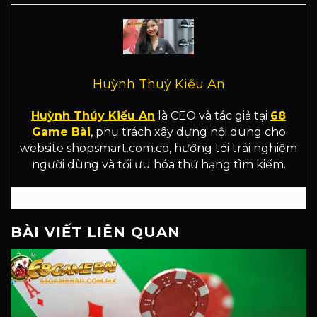
Huỳnh Thuý Kiều An
Huỳnh Thúy Kiều An
là CEO và tác giả tại
68
Game Bài
, phụ trách xây dựng nội dung cho
website shopsmart.com.co, hướng tới trải nghiệm
người dùng và tối ưu hóa thứ hạng tìm kiếm.
BÀI VIẾT LIÊN QUAN