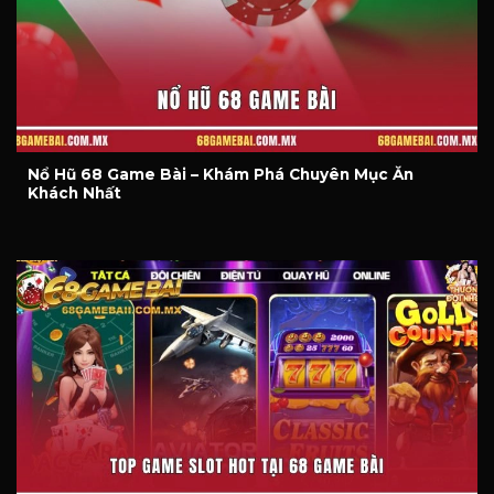
Nổ Hũ 68 Game Bài – Khám Phá Chuyên Mục Ăn
Khách Nhất