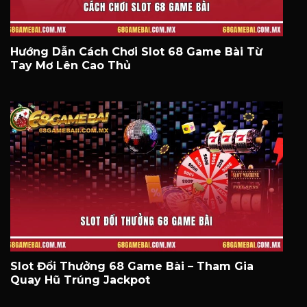
Hướng Dẫn Cách Chơi Slot 68 Game Bài Từ
Tay Mơ Lên Cao Thủ
Slot Đổi Thưởng 68 Game Bài – Tham Gia
Quay Hũ Trúng Jackpot