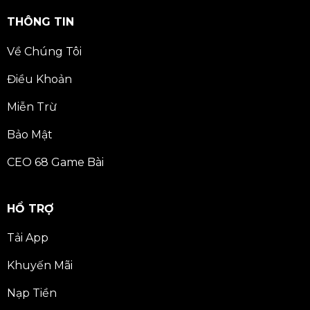
THÔNG TIN
Về Chúng Tôi
Điều Khoản
Miễn Trừ
Bảo Mật
CEO 68 Game Bài
HỔ TRỢ
Tải App
Khuyến Mãi
Nạp Tiền