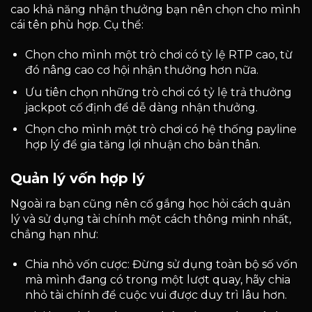
cao khả năng nhận thưởng bạn nên chọn cho mình
cái tên phù hợp. Cụ thể:
Chọn cho mình một trò chơi có tỷ lệ RTP cao, từ
đó nâng cao cơ hội nhận thưởng hơn nữa.
Ưu tiên chọn những trò chơi có tỷ lệ trả thưởng
jackpot cố định để dễ dàng nhận thưởng.
Chọn cho mình một trò chơi có hệ thống payline
hợp lý để gia tăng lợi nhuận cho bản thân.
Quản lý vốn hợp lý
Ngoài ra bạn cũng nên cố gắng học hỏi cách quản
lý và sử dụng tài chính một cách thông minh nhất,
chẳng hạn như:
Chia nhỏ vốn cược: Đừng sử dụng toàn bộ số vốn
mà mình đang có trong một lượt quay, hãy chia
nhỏ tài chính để cuộc vui được duy trì lâu hơn.