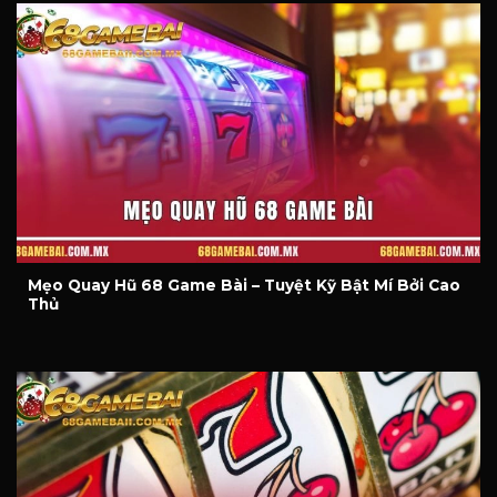
Mẹo Quay Hũ 68 Game Bài – Tuyệt Kỹ Bật Mí Bởi Cao
Thủ