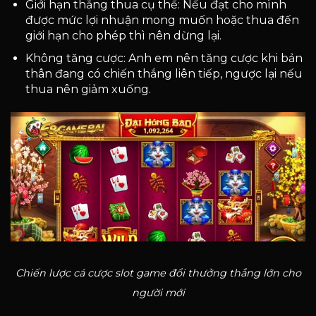
Giới hạn thắng thua cụ thể: Nếu đạt cho mình
được mức lợi nhuận mong muốn hoặc thua đến
giới hạn cho phép thì nên dừng lại.
Không tăng cược: Anh em nên tăng cược khi bản
thân đang có chiến thắng liên tiếp, ngược lại nếu
thua nên giảm xuống.
Chiến lược cá cược slot game đổi thưởng thắng lớn cho
người mới