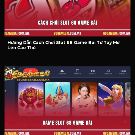
Hướng Dẫn Cách Chơi Slot 68 Game Bài Từ Tay Mơ
Lên Cao Thủ