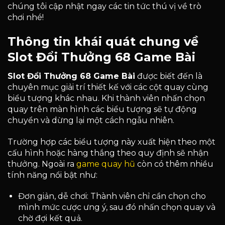
chúng tôi cập nhật ngay các tin tức thú vị về trò
chơi nhé!
Thông tin khái quát chung về
Slot Đổi Thưởng 68 Game Bài
Slot Đổi Thưởng 68 Game Bài
được biết đến là
chuyên mục giải trí thiết kế với các cột quay cùng
biểu tượng khác nhau. Khi thành viên nhấn chọn
quay trên màn hình các biểu tượng sẽ tự động
chuyển và dừng lại một cách ngẫu nhiên.
Trường hợp các biểu tượng này xuất hiện theo một
cấu hình hoặc hàng thắng theo quy định sẽ nhận
thưởng. Ngoài ra
game quay hũ
còn có thêm nhiều
tính năng nổi bật như:
Đơn giản, dễ chơi: Thành viên chỉ cần chọn cho
mình mức cược ưng ý, sau đó nhấn chọn quay và
chờ đợi kết quả.