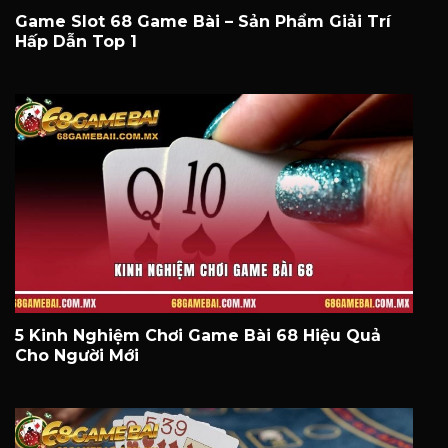
Game Slot 68 Game Bài – Sản Phẩm Giải Trí
Hấp Dẫn Top 1
5 Kinh Nghiệm Chơi Game Bài 68 Hiệu Quả
Cho Người Mới