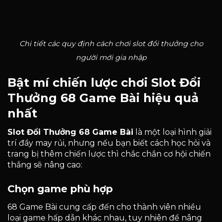
Chi tiết các quy định cách chơi slot đổi thưởng cho
người mới gia nhập
Bật mí chiến lược chơi Slot Đổi
Thưởng 68 Game Bài hiệu quả
nhất
Slot Đổi Thưởng 68 Game Bài
là một loại hình giải
trí đầy may rủi, nhưng nếu bạn biết cách học hỏi và
trang bị thêm chiến lược thì chắc chắn cơ hội chiến
thắng sẽ nâng cao:
Chọn game phù hợp
68 Game Bài cung cấp đến cho thành viên nhiều
loại game hấp dẫn khác nhau, tuy nhiên để nâng