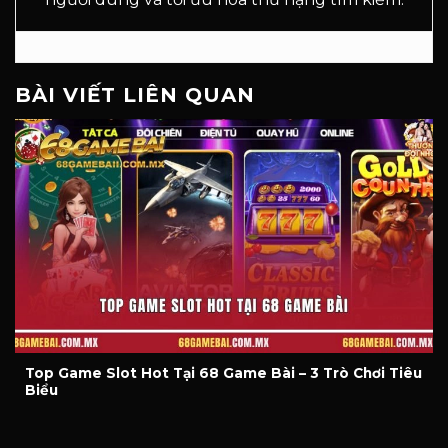
BÀI VIẾT LIÊN QUAN
Top Game Slot Hot Tại 68 Game Bài – 3 Trò Chơi Tiêu
Biểu