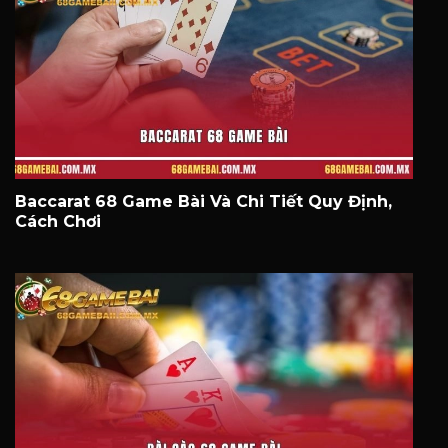
Baccarat 68 Game Bài Và Chi Tiết Quy Định,
Cách Chơi