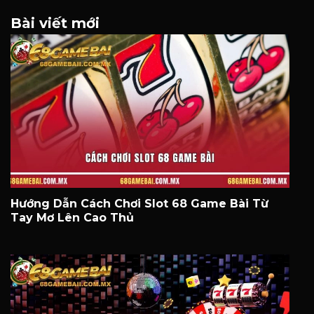
Bài viết mới
Hướng Dẫn Cách Chơi Slot 68 Game Bài Từ
Tay Mơ Lên Cao Thủ