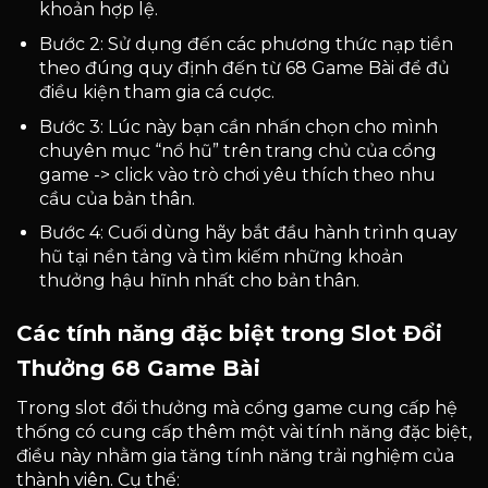
khoản hợp lệ.
Bước 2: Sử dụng đến các phương thức nạp tiền
theo đúng quy định đến từ 68 Game Bài để đủ
điều kiện tham gia cá cược.
Bước 3: Lúc này bạn cần nhấn chọn cho mình
chuyên mục “nổ hũ” trên trang chủ của cổng
game -> click vào trò chơi yêu thích theo nhu
cầu của bản thân.
Bước 4: Cuối dùng hãy bắt đầu hành trình quay
hũ tại nền tảng và tìm kiếm những khoản
thưởng hậu hĩnh nhất cho bản thân.
Các tính năng đặc biệt trong Slot Đổi
Thưởng 68 Game Bài
Trong slot đổi thưởng mà cổng game cung cấp hệ
thống có cung cấp thêm một vài tính năng đặc biệt,
điều này nhằm gia tăng tính năng trải nghiệm của
thành viên. Cụ thể: