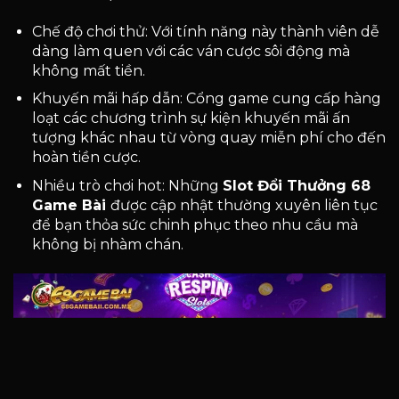
Chế độ chơi thử: Với tính năng này thành viên dễ
dàng làm quen với các ván cược sôi động mà
không mất tiền.
Khuyến mãi hấp dẫn: Cổng game cung cấp hàng
loạt các chương trình sự kiện khuyến mãi ấn
tượng khác nhau từ vòng quay miễn phí cho đến
hoàn tiền cược.
Nhiều trò chơi hot: Những
Slot Đổi Thưởng 68
Game Bài
được cập nhật thường xuyên liên tục
để bạn thỏa sức chinh phục theo nhu cầu mà
không bị nhàm chán.