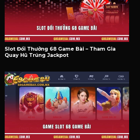
Slot Đổi Thưởng 68 Game Bài – Tham Gia
Quay Hũ Trúng Jackpot