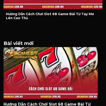
Hướng Dẫn Cách Chơi Slot 68 Game Bài Từ Tay Mơ
Lên Cao Thủ
Bài viết mới
Hướng Dẫn Cách Chơi Slot 68 Game Bài Từ