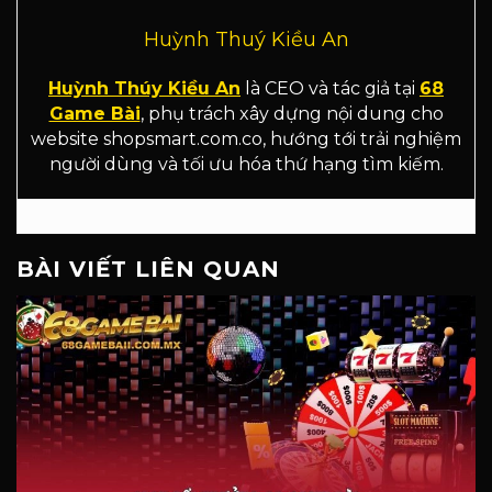
Huỳnh Thuý Kiều An
Huỳnh Thúy Kiều An
là CEO và tác giả tại
68
Game Bài
, phụ trách xây dựng nội dung cho
website shopsmart.com.co, hướng tới trải nghiệm
người dùng và tối ưu hóa thứ hạng tìm kiếm.
BÀI VIẾT LIÊN QUAN