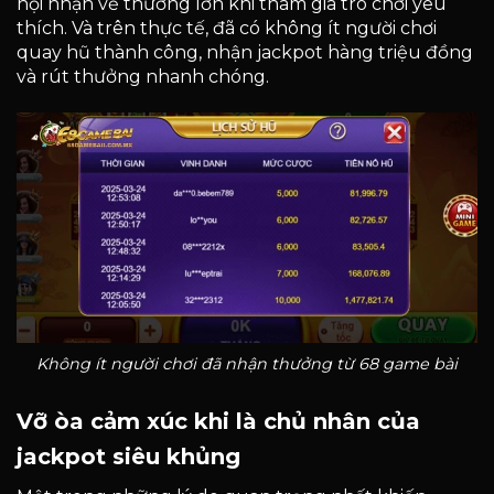
hội nhận về thưởng lớn khi tham gia trò chơi yêu
thích. Và trên thực tế, đã có không ít người chơi
quay hũ thành công, nhận jackpot hàng triệu đồng
và rút thưởng nhanh chóng.
Không ít người chơi đã nhận thưởng từ 68 game bài
Vỡ òa cảm xúc khi là chủ nhân của
jackpot siêu khủng