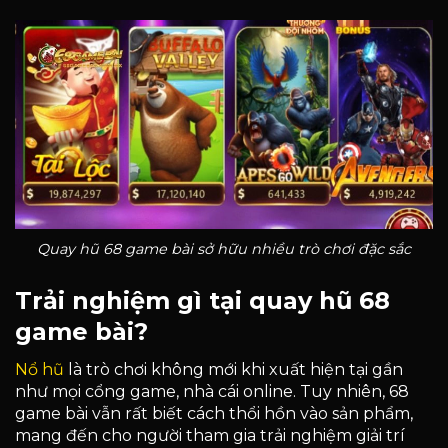
Quay hũ 68 game bài sở hữu nhiều trò chơi đặc sắc
Trải nghiệm gì tại quay hũ 68
game bài?
Nổ hũ
là trò chơi không mới khi xuất hiện tại gần
như mọi cổng game, nhà cái online. Tuy nhiên, 68
game bài vẫn rất biết cách thổi hồn vào sản phẩm,
mang đến cho người tham gia trải nghiệm giải trí