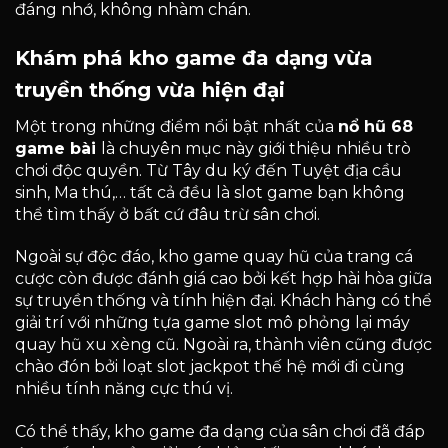
đáng nhớ, không nhàm chán.
Khám phá kho game đa dạng vừa
truyền thống vừa hiện đại
Một trong những điểm nổi bật nhất của
nổ hũ 68
game bài
là chuyên mục này giới thiệu nhiều trò
chơi độc quyền. Từ Tây du ký đến Tuyệt địa cầu
sinh, Ma thú,… tất cả đều là slot game bạn không
thể tìm thấy ở bất cứ đâu trừ sân chơi.
Ngoài sự độc đáo, kho game quay hũ của trang cá
cược còn được đánh giá cao bởi kết hợp hài hòa giữa
sự truyền thống và tính hiện đại. Khách hàng có thể
giải trí với những tựa game slot mô phỏng lại máy
quay hũ xu xèng cũ. Ngoài ra, thành viên cũng được
chào đón bởi loạt slot jackpot thế hệ mới đi cùng
nhiều tính năng cực thú vị.
Có thể thấy, kho game đa dạng của sân chơi đã đáp