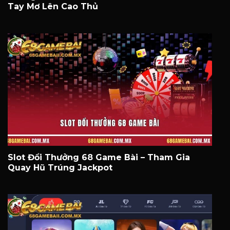
Tay Mơ Lên Cao Thủ
Slot Đổi Thưởng 68 Game Bài – Tham Gia
Quay Hũ Trúng Jackpot