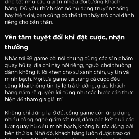
ứng tốt nhu cầu giải trí nhiều đối tượng khách
hàng. Dù yêu thích slot nổ hũ dạng truyền thống
hay hiện đại, bạn cũng có thể tìm thấy trò chơi dành
riêng cho bản thân.
Yên tâm tuyệt đối khi đặt cược, nhận
thưởng
Nhắc tới 68 game bài nói chung cùng các sản phẩm
quay hũ tại địa chỉ này nói riêng, người chơi thường
dành không ít lời khen cho sự xanh chín, uy tín và
minh bạch. Mọi tựa game tại trang cá cược đều
công khai thông tin, tỷ lệ trả thưởng, giúp khách
hàng nắm rõ quyền lợi cũng như các bước cần thực
hiện để tham gia giải trí.
Không chỉ dừng lại ở đó, cổng game còn ứng dụng
nhiều công nghệ giám sát mới, đảm bảo kết quả các
lượt quay hũ đều minh bạch, không bị tác động bởi
bên thứ ba. Nhờ đó, khách hàng luôn được trao cơ