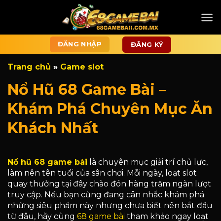
Bỏ
qua
nội
dung
ĐĂNG NHẬP
ĐĂNG KÝ
Trang chủ
»
Game slot
Nổ Hũ 68 Game Bài –
Khám Phá Chuyên Mục Ăn
Khách Nhất
Nổ hũ 68 game bài
là chuyên mục giải trí chủ lực,
làm nên tên tuổi của sân chơi. Mỗi ngày, loạt slot
quay thưởng tại đây chào đón hàng trăm ngàn lượt
truy cập. Nếu bạn cũng đang cân nhắc khám phá
những siêu phẩm này nhưng chưa biết nên bắt đầu
từ đâu, hãy cùng
68 game bài
tham khảo ngay loạt