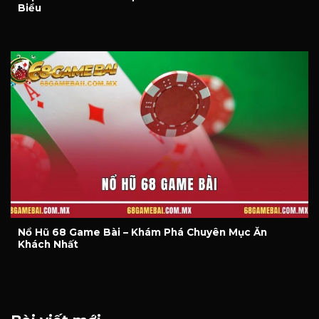
Biểu
Nổ Hũ 68 Game Bài – Khám Phá Chuyên Mục Ăn
Khách Nhất