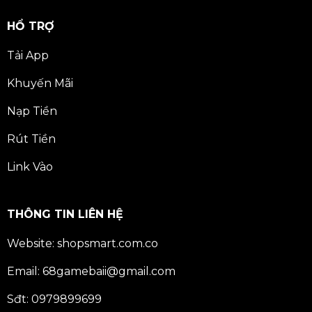
HỔ TRỢ
Tải App
Khuyến Mãi
Nạp Tiền
Rút Tiền
Link Vào
THÔNG TIN LIÊN HỆ
Website: shopsmart.com.co
Email:
68gamebaii@gmail.com
Sđt: 0979899699