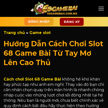
Bỏ
qua
nội
dung
ĐĂNG NHẬP
ĐĂNG KÝ
Trang chủ
»
Game slot
Hướng Dẫn Cách Chơi Slot
68 Game Bài Từ Tay Mơ
Lên Cao Thủ
Cách chơi Slot 68 Game Bài
không hề khó khăn
hay phức tạp như anh em nghĩ. Thay vào đó bạn chỉ
cần nhấn chọn quay trên màn hình là nhanh chóng
nhập cuộc vào những lượt chơi sôi động nhất tại hệ
thống. Nếu bạn là người mới, chưa biết chính xác về
quy định cách bắt đầu hãy thực hiện theo hướng