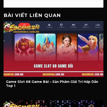
BÀI VIẾT LIÊN QUAN
Game Slot 68 Game Bài – Sản Phẩm Giải Trí Hấp Dẫn
Top 1