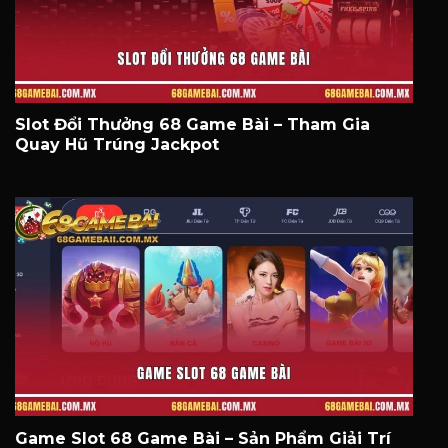
Slot Đổi Thưởng 68 Game Bài – Tham Gia
Quay Hũ Trúng Jackpot
Game Slot 68 Game Bài – Sản Phẩm Giải Trí