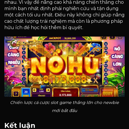
nhau. Vì vậy để nâng cao khả năng chiến thắng cho
mình bạn nhất định phải nghiên cứu và tận dụng
một cách tối ưu nhất. Điều này không chỉ giúp nâng
cao chất lượng trải nghiệm mà còn là phương pháp
hữu ích để học hỏi thêm bí quyết.
Chiến lược cá cược slot game thắng lớn cho newbie
mới bắt đầu
Kết luận