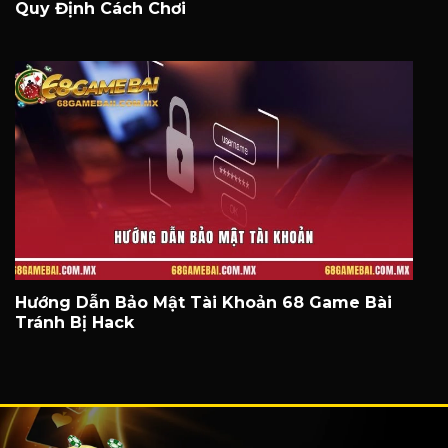
Quy Định Cách Chơi
Hướng Dẫn Bảo Mật Tài Khoản 68 Game Bài
Tránh Bị Hack