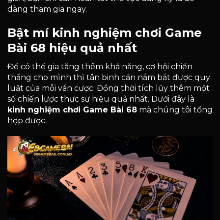
dàng tham gia ngay.
Bật mí kinh nghiệm chơi Game
Bài 68 hiệu quả nhất
Để có thể gia tăng thêm khả năng, cơ hội chiến
thắng cho mình thì tân binh cần nắm bắt được quy
luật của mỗi ván cược. Đồng thời tích lũy thêm một
số chiến lược thực sự hiệu quả nhất. Dưới đây là
kinh nghiệm chơi Game Bài 68
mà chúng tôi tổng
hợp được.