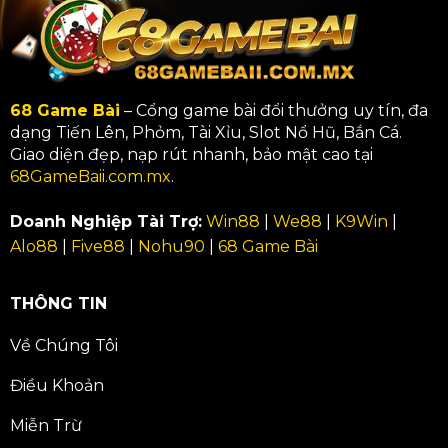
68 Game Bài
– Cổng game bài đổi thưởng uy tín, đa
dạng Tiến Lên, Phỏm, Tài Xỉu, Slot Nổ Hũ, Bắn Cá.
Giao diện đẹp, nạp rút nhanh, bảo mật cao tại
68GameBaii.com.mx
.
Doanh Nghiệp Tài Trợ:
Win88
|
We88
|
K9Win
|
Alo88
|
Five88
|
Nohu90
|
68 Game Bài
THÔNG TIN
Về Chúng Tôi
Điều Khoản
Miễn Trừ