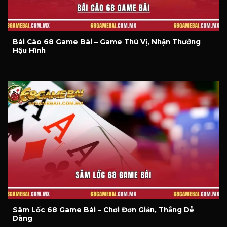
Bài Cào 68 Game Bài – Game Thú Vị, Nhận Thưởng
Hậu Hĩnh
Sâm Lốc 68 Game Bài – Chơi Đơn Giản, Thắng Dễ
Dàng