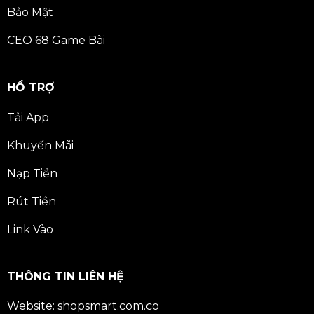
Bảo Mật
CEO 68 Game Bài
HỔ TRỢ
Tải App
Khuyến Mãi
Nạp Tiền
Rút Tiền
Link Vào
THÔNG TIN LIÊN HỆ
Website: shopsmart.com.co