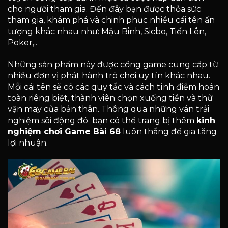
cho người tham gia. Đến đây bạn được thỏa sức
tham gia, khám phá và chinh phục nhiều cái tên ấn
tượng khác nhau như: Mậu Binh, Sicbo, Tiến Lên,
Poker,..
Những sản phẩm này được cổng game cung cấp từ
nhiều đơn vị phát hành trò chơi uy tín khác nhau.
Mỗi cái tên sẽ có các quy tắc và cách tính điểm hoàn
toàn riêng biệt, thành viên chọn xuống tiền và thử
vận may của bản thân. Thông qua những ván trải
nghiệm sôi động đó bạn có thể trang bị thêm
kinh
nghiệm chơi Game Bài 68
luôn thắng để gia tăng
lợi nhuận.