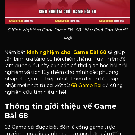
5 Kinh Nghiệm Chơi Game Bài 68 Hiệu Quả Cho Người
Mới
Nắm bắt
kinh nghiệm chơi Game Bài 68
sẽ giúp
tân binh gia tăng cơ hội chiến thắng. Tuy nhiên để
làm được điều này bạn cần có thời gian học hỏi, trải
nghiệm và tích lũy thêm cho mình các phương
pháp chuyên nghiệp nhất. Theo dõi tin tức cập
nhật mới nhất từ bài viết từ
68 Game Bài
để cùng
nghiên cứu tìm hiểu nhé!
Thông tin giới thiệu về Game
Bài 68
68 Game bài được biết đến là cổng game trực
tuyến cung cấp danh mục cá cược hấp dẫn đến