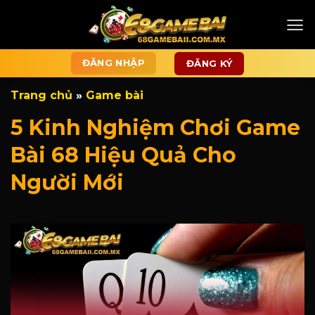
Bỏ
qua
nội
dung
ĐĂNG NHẬP
ĐĂNG KÝ
Trang chủ
»
Game bài
5 Kinh Nghiệm Chơi Game
Bài 68 Hiệu Quả Cho
Người Mới