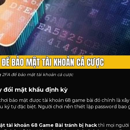
 2FA để bảo mật tài khoản cá cược
 đổi mật khẩu định kỳ
hơi bảo mật được tài khoản 68 game bài đó chính là xâ
 ký tự đặc biệt. Người chơi nên thiết lập password bao
t tài khoản 68 Game Bài tránh bị hack
thì mọi người