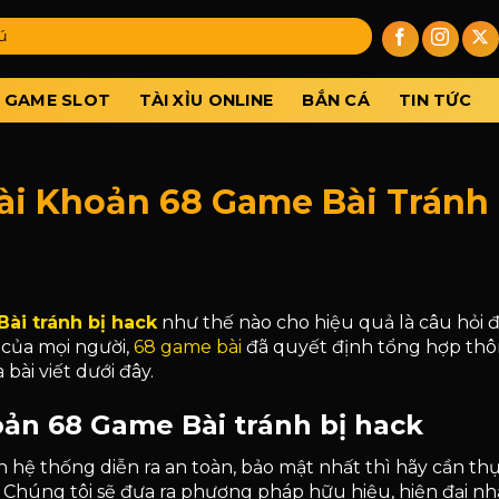
Chúc mừng anh****
GAME SLOT
TÀI XỈU ONLINE
BẮN CÁ
TIN TỨC
i Khoản 68 Game Bài Tránh 
ài tránh bị hack
như thế nào cho hiệu quả là câu hỏi 
 của mọi người,
68 game bài
đã quyết định tổng hợp thô
bài viết dưới đây.
ản 68 Game Bài tránh bị hack
 hệ thống diễn ra an toàn, bảo mật nhất thì hãy cần th
Chúng tôi sẽ đưa ra phương pháp hữu hiệu, hiện đại nh