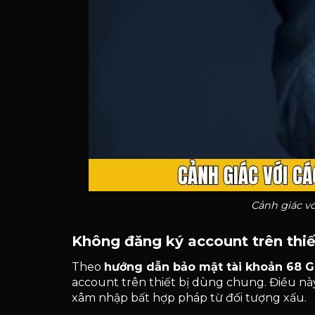
Cảnh giác v
Không đăng ký account trên thiết
Theo
hướng dẫn bảo mật tài khoản 68 G
account trên thiết bị dùng chung. Điều này
xâm nhập bất hợp pháp từ đối tượng xấu.