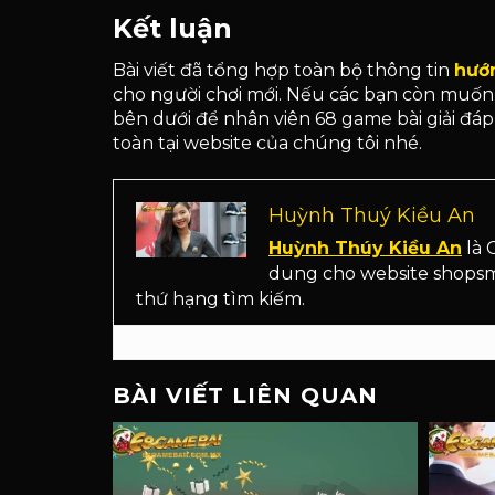
Kết luận
Bài viết đã tổng hợp toàn bộ thông tin
hướ
cho người chơi mới. Nếu các bạn còn muốn
bên dưới để nhân viên 68 game bài giải đáp c
toàn tại website của chúng tôi nhé.
Huỳnh Thuý Kiều An
Huỳnh Thúy Kiều An
là 
dung cho website shopsma
thứ hạng tìm kiếm.
BÀI VIẾT LIÊN QUAN