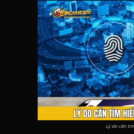
Lý do cần tì