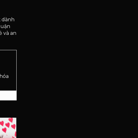
k
dành
luận
ẻ và an
 hóa