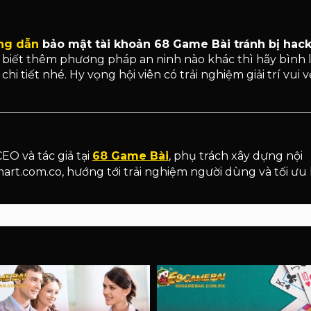
ng dẫn
bảo mật tài khoản 68 Game Bài tránh bị hac
 biết thêm phương pháp an ninh nào khác thì hãy bình 
hi tiết nhé. Hy vọng hội viên có trải nghiệm giải trí vui v
CEO và tác giả tại
68 Game Bài
, phụ trách xây dựng nội
rt.com.co, hướng tới trải nghiệm người dùng và tối ưu