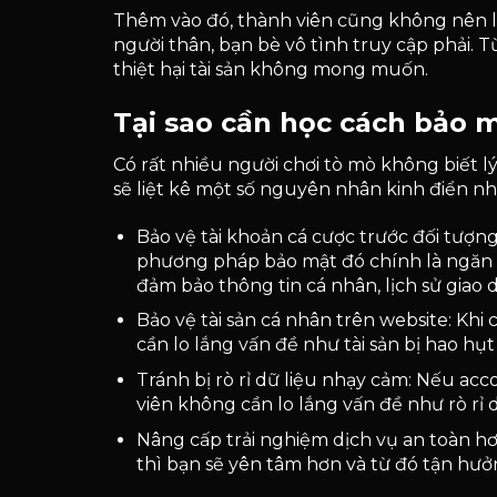
Thêm vào đó, thành viên cũng không nên lư
người thân, bạn bè vô tình truy cập phải.
thiệt hại tài sản không mong muốn.
Tại sao cần học cách bảo m
Có rất nhiều người chơi tò mò không biết l
sẽ liệt kê một số nguyên nhân kinh điển nh
Bảo vệ tài khoản cá cược trước đối tượ
phương pháp bảo mật đó chính là ngăn 
đảm bảo thông tin cá nhân, lịch sử giao d
Bảo vệ tài sản cá nhân trên website: Khi 
cần lo lắng vấn đề như tài sản bị hao hụt
Tránh bị rò rỉ dữ liệu nhạy cảm: Nếu acc
viên không cần lo lắng vấn đề như rò rỉ 
Nâng cấp trải nghiệm dịch vụ an toàn h
thì bạn sẽ yên tâm hơn và từ đó tận hưởn