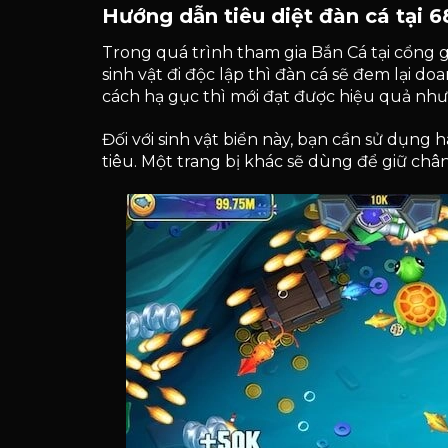
Hướng dẫn tiêu diệt đàn cá tại 
Trong quá trình tham gia Bắn Cá tại cổng 
sinh vật đi độc lập thì đàn cá sẽ đem lại d
cách hạ gục thì mới đạt được hiệu quả n
Đối với sinh vật biển này, bạn cần sử dụng
tiêu. Một trang bị khác sẽ dùng để giữ châ