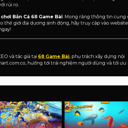
i rủi ro.
 chơi Bắn Cá 68 Game Bài
. Mong rằng thông tin cung
 vào thế giới đại dương sinh động, hãy truy cập vào websit
ngay!
CEO và tác giả tại
68 Game Bài
, phụ trách xây dựng nội
rt.com.co, hướng tới trải nghiệm người dùng và tối ưu