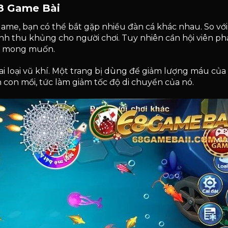
68 Game Bài
game, bạn có thể bắt gặp nhiều đàn cá khác nhau. So với
oanh thu khủng cho người chơi. Tuy nhiên cần hội viên phả
hư mong muốn.
 hai loại vũ khí. Một trang bị dùng để giảm lượng máu củ
n con mồi, tức làm giảm tốc độ di chuyển của nó.