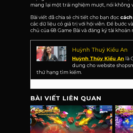
mang lại một trải nghiệm mượt, nói không vớ
Bài viết đã chia sẻ chi tiết cho bạn đọc
cách
các dữ liệu có giá trị với hội viên. Để bước
chủ của 68 Game Bài và đăng ký tài khoản 
Huỳnh Thuý Kiều An
Huỳnh Thúy Kiều An
là 
dung cho website shopsma
thứ hạng tìm kiếm.
BÀI VIẾT LIÊN QUAN