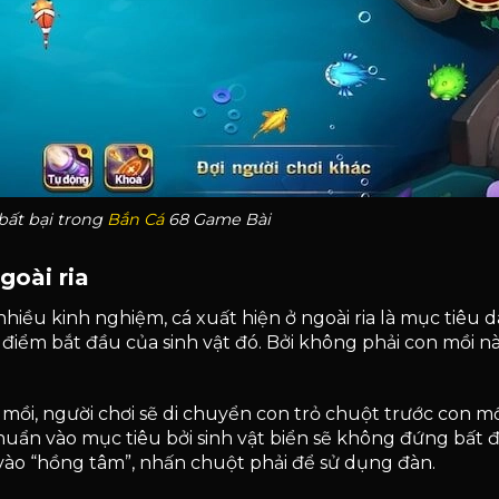
 bất bại trong
Bắn Cá
68 Game Bài
goài ria
iều kinh nghiệm, cá xuất hiện ở ngoài ria là mục tiêu 
 điểm bắt đầu của sinh vật đó. Bởi không phải con mồi 
mồi, người chơi sẽ di chuyển con trỏ chuột trước con m
huẩn vào mục tiêu bởi sinh vật biển sẽ không đứng bất 
vào “hồng tâm”, nhấn chuột phải để sử dụng đàn.