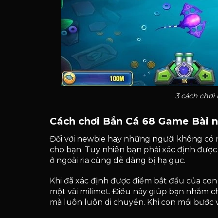
3 cách chơi
Cách chơi Bắn Cá 68 Game Bài n
Đối với newbie hay những người không có nh
cho bạn. Tuy nhiên bạn phải xác định được
ở ngoài ria cũng dễ dàng bị hạ gục.
Khi đã xác định được điểm bắt đầu của con 
một vài milimet. Điều này giúp bạn nhắm c
mà luôn luôn di chuyển. Khi con mồi bước 