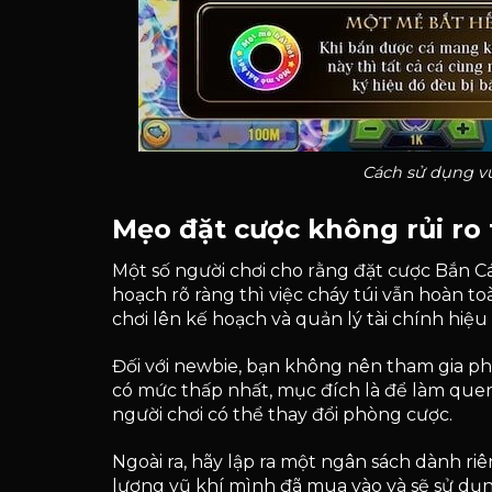
Cách sử dụng vũ
Mẹo đặt cược không rủi ro 
Một số người chơi cho rằng đặt cược Bắn 
hoạch rõ ràng thì việc cháy túi vẫn hoàn t
chơi lên kế hoạch và quản lý tài chính hiệu
Đối với newbie, bạn không nên tham gia p
có mức thấp nhất, mục đích là để làm quen.
người chơi có thể thay đổi phòng cược.
Ngoài ra, hãy lập ra một ngân sách dành riê
lượng vũ khí mình đã mua vào và sẽ sử dụng