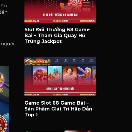
uốn
 đến
Slot Đổi Thưởng 68 Game
Bài – Tham Gia Quay Hũ
Trúng Jackpot
 người
Game Slot 68 Game Bài –
Sản Phẩm Giải Trí Hấp Dẫn
Top 1