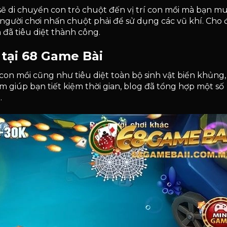
 sẽ di chuyển con trỏ chuột đến vị trí con mồi mà bạn m
 người chơi nhấn chuột phải để sử dụng các vũ khí. Cho
 đã tiêu diệt thành công.
 tại 68 Game Bài
con mồi cũng như tiêu diệt toàn bộ sinh vật biển khủng,
 giúp bạn tiết kiệm thời gian, blog đã tổng hợp một số
.