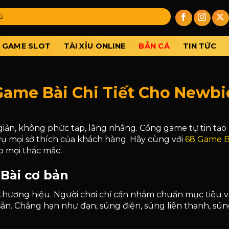
Chúc mừng anh****
GAME SLOT
TÀI XỈU ONLINE
BẮN CÁ
TIN TỨC
Game Bài Chi Tiết Cho Newbi
giản, không phức tạp, lằng nhằng. Cổng game tự tin tạo
vụ mọi sở thích của khách hàng. Hãy cùng với
68 Game B
p mọi thắc mắc.
Bài cơ bản
i thương hiệu. Người chơi chỉ cần nhắm chuẩn mục tiêu v
ẵn. Chẳng hạn như đạn, súng điện, súng liên thanh, sún