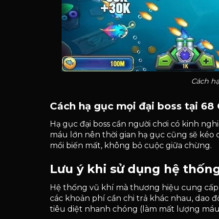
Cách hạ
Cách hạ gục mọi đại boss tại 68
Hạ gục đại boss cần người chơi có kinh nghi
máu lớn nên thời gian hạ gục cũng sẽ kéo d
mồi biến mất, không bỏ cuộc giữa chừng.
Lưu ý khi sử dụng hệ thống
Hệ thống vũ khí mà thương hiệu cung cấp ch
các khoản phí cần chi trả khác nhau, dao đ
tiêu diệt nhanh chóng (làm mất lượng máu 