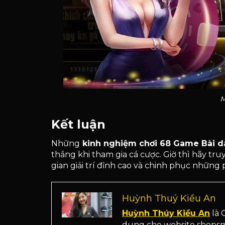
M
Kết luận
Những
kinh nghiệm chơi 68 Game Bài d
thắng khi tham gia cá cược. Giờ thì hãy t
gian giải trí đỉnh cao và chinh phục nhữn
Huỳnh Thuý Kiều An
Huỳnh Thúy Kiều An
là 
dung cho website shopsma