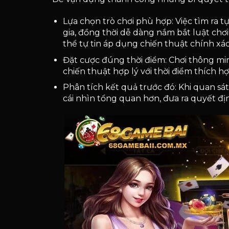
Lựa chọn trò chơi phù hợp: Việc tìm ra 
gia, đồng thời dễ dàng nắm bắt luật chơi
thể tự tin áp dụng chiến thuật chính xác
Đặt cược đúng thời điểm: Chơi thông min
chiến thuật hợp lý với thời điểm thích hợ
Phân tích kết quả trước đó: Khi quan sá
cái nhìn tổng quan hơn, đưa ra quyết địn