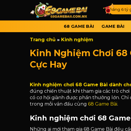
Bỏ
Chúc mừng anh******896 đã thắng 6 tỷ game Sic
qua
nội
dung
68 GAME BÀI
GAME BÀI
Trang chủ
»
Kinh nghiệm
Kinh Nghiệm Chơi 68
Cực Hay
Kinh nghiệm chơi 68 Game Bài dành ch
đúng chiến thuật khi tham gia các trò chơi
có cơ hội giành được phần thưởng lớn. Chỉ 
trong mỗi ván đấu cùng
68 Game Bài
.
Kinh nghiệm chơi 68 Game 
Những ai mới tham gia 68 Game Bài đều cần