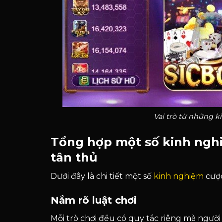
Vai trò từ những k
Tổng hợp một số kinh nghi
tân thủ
Dưới đây là chi tiết một số
kinh nghiệm
cược
Nắm rõ luật chơi
Mỗi trò chơi đều có quy tắc riêng mà người