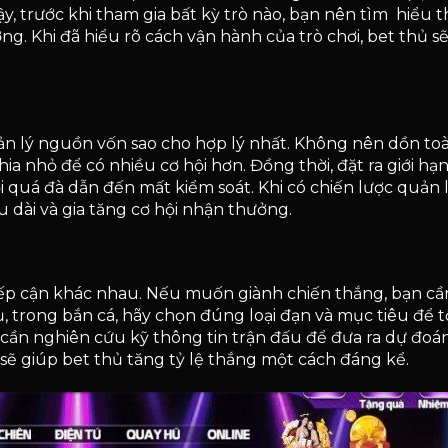
ậy, trước khi tham gia bất kỳ trò nào, bạn nên tìm hiểu t
. Khi đã hiểu rõ cách vận hành của trò chơi, bet thủ sẽ 
ản lý nguồn vốn sao cho hợp lý nhất. Không nên dồn to
ia nhỏ để có nhiều cơ hội hơn. Đồng thời, đặt ra giới hạ
ơi quá đà dẫn đến mất kiểm soát. Khi có chiến lược quản 
u dài và gia tăng cơ hội nhận thưởng.
ếp cận khác nhau. Nếu muốn giành chiến thắng, bạn cầ
, trong bắn cá, hãy chọn đúng loại đạn và mục tiêu để t
, cần nghiên cứu kỹ thông tin trận đấu để đưa ra dự đoá
 sẽ giúp bet thủ tăng tỷ lệ thắng một cách đáng kể.