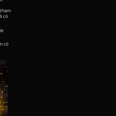
i tham
i có
ợp
em có