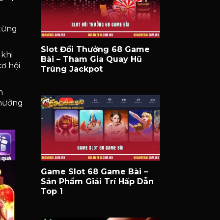
 từng
Slot Đổi Thưởng 68 Game
 khi
Bài – Tham Gia Quay Hũ
cơ hội
Trúng Jackpot
n
thưởng
Game Slot 68 Game Bài –
Sản Phẩm Giải Trí Hấp Dẫn
Top 1