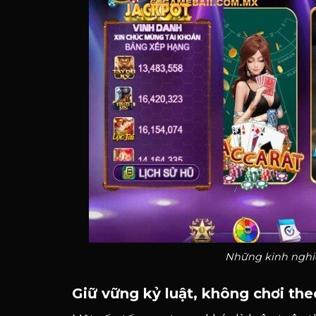
Những kinh nghi
Giữ vững kỷ luật, không chơi th