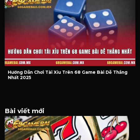
Hướng Dẫn Chơi Tài Xỉu Trên 68 Game Bài Dễ Thắng
Nhất 2025
Bài viết mới