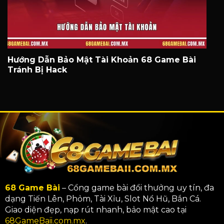
Hướng Dẫn Bảo Mật Tài Khoản 68 Game Bài
Tránh Bị Hack
68 Game Bài
– Cổng game bài đổi thưởng uy tín, đa
dạng Tiến Lên, Phỏm, Tài Xỉu, Slot Nổ Hũ, Bắn Cá.
Giao diện đẹp, nạp rút nhanh, bảo mật cao tại
68GameBaii.com.mx
.