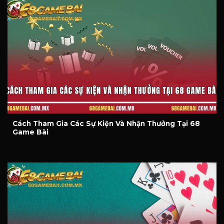
Cách Tham Gia Các Sự Kiện Và Nhận Thưởng Tại 68
Game Bài