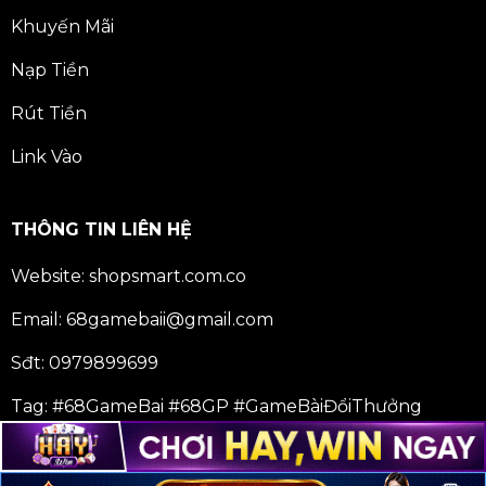
Khuyến Mãi
Nạp Tiền
Rút Tiền
Link Vào
THÔNG TIN LIÊN HỆ
Website: shopsmart.com.co
Email:
68gamebaii@gmail.com
Sđt: 0979899699
Tag: #68GameBai #68GP #GameBàiĐổiThưởng
COPYRIGHT © 2025 - ALL RIGHTS RESERVED BY