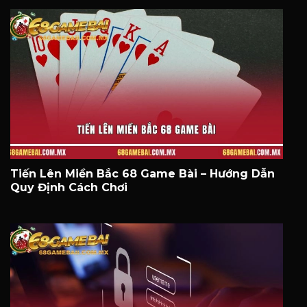
Tiến Lên Miền Bắc 68 Game Bài – Hướng Dẫn
Quy Định Cách Chơi