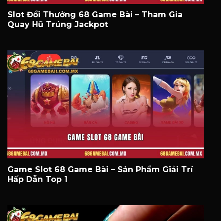
Slot Đổi Thưởng 68 Game Bài – Tham Gia
Quay Hũ Trúng Jackpot
Game Slot 68 Game Bài – Sản Phẩm Giải Trí
Hấp Dẫn Top 1