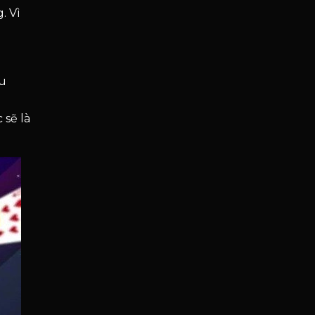
. Vì
ều
 sẽ là