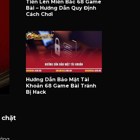
Tiến Lên Miền Bắc 68 Game
Bài – Hướng Dẫn Quy Định
Cách Chơi
Hướng Dẫn Bảo Mật Tài
Khoản 68 Game Bài Tránh
Bị Hack
 chặt
ưởng