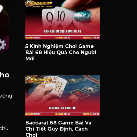
5 Kinh Nghiệm Chơi Game
Bài 68 Hiệu Quả Cho Người
Mới
cho
 vững
Baccarat 68 Game Bài Và
 chủ
Chi Tiết Quy Định, Cách
Chơi