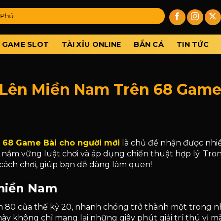
GAME SLOT
TÀI XỈU ONLINE
BẮN CÁ
TIN TỨC
 Lên Miền Nam Trên 68 Gam
 68 Game Bài cho người mới
là chủ đề nhận được nhi
 nắm vững luật chơi và áp dụng chiến thuật hợp lý. Tron
t cách chơi, giúp bạn dễ dàng làm quen!
 miền Nam
m 80 của thế kỷ 20, nhanh chóng trở thành một trong 
này không chỉ mang lại những giây phút giải trí thú vị m