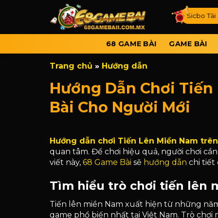
Bỏ
Chúc mừng anh******896 đã thắng 6 tỷ game Sicbo Tài Phú
qua
nội
dung
68 GAME BÀI
GAME BÀI
Trang chủ
»
Hướng dẫn
Hướng Dẫn Chơi Tiến
Bài Cho Người Mới
Hướng dẫn chơi Tiến Lên Miền Nam trên
quan tâm. Để chơi hiệu quả, người chơi cần
viết này,
68 Game Bài
sẽ
hướng dẫn
chi tiế
Tìm hiểu trò chơi tiến lên
Tiến lên miền Nam xuất hiện từ những nă
game phổ biến nhất tại Việt Nam. Trò chơi 